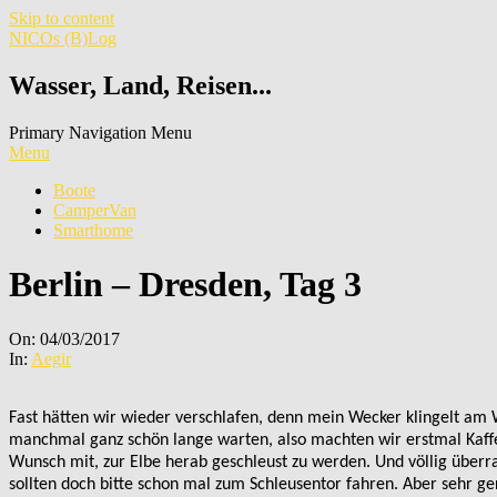
Skip to content
NICOs (B)Log
Wasser, Land, Reisen...
Primary Navigation Menu
Menu
Boote
CamperVan
Smarthome
Berlin – Dresden, Tag 3
On:
04/03/2017
In:
Aegir
Fast hätten wir wieder verschlafen, denn mein Wecker klingelt am
manchmal ganz schön lange warten, also machten wir erstmal Kaffe
Wunsch mit, zur Elbe herab geschleust zu werden. Und völlig über
sollten doch bitte schon mal zum Schleusentor fahren. Aber sehr ger