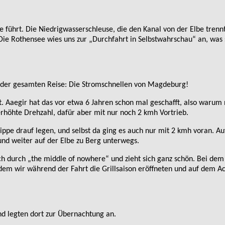
e führt. Die Niedrigwasserschleuse, die den Kanal von der Elbe tren
Die Rothensee wies uns zur „Durchfahrt in Selbstwahrschau“ an, was 
n der gesamten Reise: Die Stromschnellen von Magdeburg!
. Aaegir hat das vor etwa 6 Jahren schon mal geschafft, also warum 
rhöhte Drehzahl, dafür aber mit nur noch 2 kmh Vortrieb.
pe drauf legen, und selbst da ging es auch nur mit 2 kmh voran. Auf
und weiter auf der Elbe zu Berg unterwegs.
ich durch „the middle of nowhere“ und zieht sich ganz schön. Bei d
dem wir während der Fahrt die Grillsaison eröffneten und auf dem Ac
nd legten dort zur Übernachtung an.