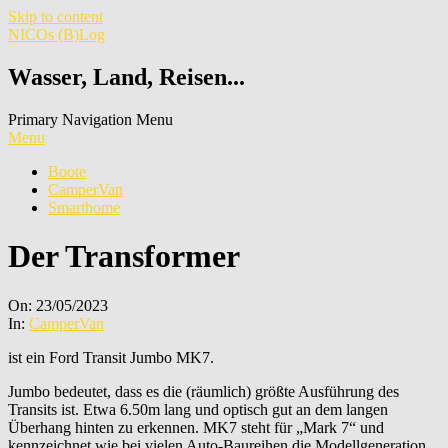
Skip to content
NICOs (B)Log
Wasser, Land, Reisen...
Primary Navigation Menu
Menu
Boote
CamperVan
Smarthome
Der Transformer
On:
23/05/2023
In:
CamperVan
ist ein Ford Transit Jumbo MK7.
Jumbo bedeutet, dass es die (räumlich) größte Ausführung des
Transits ist. Etwa 6.50m lang und optisch gut an dem langen
Überhang hinten zu erkennen. MK7 steht für „Mark 7“ und
kennzeichnet wie bei vielen Auto-Baureihen die Modellgeneration.