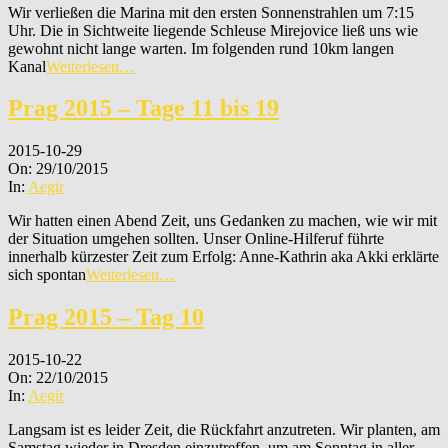
Wir verließen die Marina mit den ersten Sonnenstrahlen um 7:15
Uhr. Die in Sichtweite liegende Schleuse Mirejovice ließ uns wie
gewohnt nicht lange warten. Im folgenden rund 10km langen
Kanal
Weiterlesen…
Prag 2015 – Tage 11 bis 19
2015-10-29
On:
29/10/2015
In:
Aegir
Wir hatten einen Abend Zeit, uns Gedanken zu machen, wie wir mit
der Situation umgehen sollten. Unser Online-Hilferuf führte
innerhalb kürzester Zeit zum Erfolg: Anne-Kathrin aka Akki erklärte
sich spontan
Weiterlesen…
Prag 2015 – Tag 10
2015-10-22
On:
22/10/2015
In:
Aegir
Langsam ist es leider Zeit, die Rückfahrt anzutreten. Wir planten, am
Samstag wieder in Dresden einzutreffen, um am Sonntag in aller